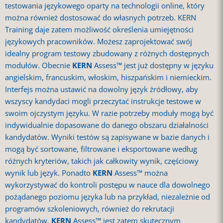
testowania językowego oparty na technologii online, który
można również dostosować do własnych potrzeb. KERN
Training daje zatem możliwość określenia umiejętności
językowych pracowników. Możesz zaprojektować swój
idealny program testowy zbudowany z różnych dostępnych
modułów. Obecnie
KERN
Assess™ jest już dostępny w języku
angielskim, francuskim, włoskim, hiszpańskim i niemieckim.
Interfejs można ustawić na dowolny język źródłowy, aby
wszyscy kandydaci mogli przeczytać instrukcje testowe w
swoim ojczystym języku. W razie potrzeby moduły mogą być
indywidualnie dopasowane do danego obszaru działalności
kandydatów. Wyniki testów są zapisywane w bazie danych i
mogą być sortowane, filtrowane i eksportowane według
różnych kryteriów, takich jak całkowity wynik, częściowy
wynik lub język. Ponadto
KERN
Assess™ można
wykorzystywać do kontroli postępu w nauce dla dowolnego
pożądanego poziomu języka lub na przykład, niezależnie od
programów szkoleniowych, również do rekrutacji
kandydatów.
KERN
Assess™ jest zatem skutecznym