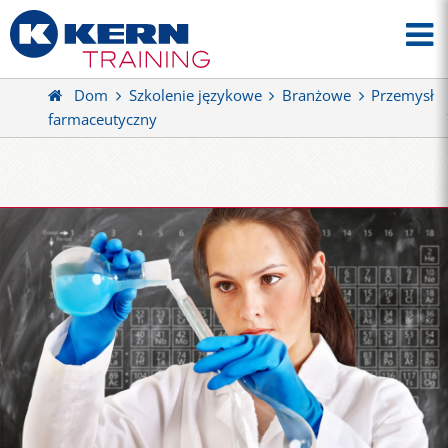
Dom
Szkolenie językowe
Branżowe
Przemysł
farmaceutyczny