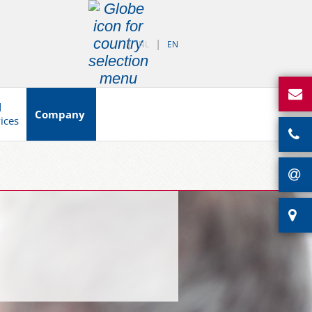
NL
EN
d
Company
vices