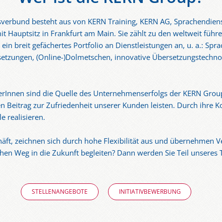
rbund besteht aus von KERN Training, KERN AG, Sprachendienste
Hauptsitz in Frankfurt am Main. Sie zählt zu den weltweit führe
in breit gefächertes Portfolio an Dienstleistungen an, u. a.: Spra
setzungen, (Online-)Dolmetschen, innovative Übersetzungstechn
iterInnen sind die Quelle des Unternehmenserfolgs der KERN Group
hen Beitrag zur Zufriedenheit unserer Kunden leisten. Durch ihre
 realisieren.
häft, zeichnen sich durch hohe Flexibilität aus und übernehmen 
hen Weg in die Zukunft begleiten? Dann werden Sie Teil unseres 
STELLENANGEBOTE
INITIATIVBEWERBUNG