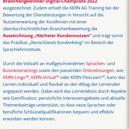
Branchengewinner Digital-Champions 2022
ausgezeichnet. Zudem erhielt die KERN AG Training bei der
Bewertung der Dienstleistungen in Hinsicht auf die
Nutzenerwartung der KundInnen mit einer
überdurchschnittlichen Branchenbewertung die
Auszeichnung „Höchster Kundennutzen“
und trägt somit
das Prädikat „
Deutschlands Kundenkönig
“ im Bereich der
Sprachlehrinstitute.
Durch die Vielzahl an maßgeschneiderten
Sprachen-
und
Businesstrainings
sowie den passenden
Onlinelösungen
, wie
KERN Lingo™
,
KERN Virtual™
oder KERN FlexLearn™, kann das
Lernen individuell und flexibel an den Alltag der Lernenden
angepasst werden. Dabei wird das Lernerlebnis durch Aspekte
wie Gamification, persönliche Interessensgebiete und aktuelle
Themenbeiträge unterstützt, so dass neue Sprachen oder
berufliche Schlüsselqualifikationen bequem und effektiv
erworben werden können.