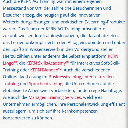
Auch die KERN AG Training war mit einem eigenen
Messestand vor Ort, der zahlreiche Besucherinnen und
Besucher anzog, die neugierig auf die innovativen
Weiterbildungslösungen und praktischen E-Learning-Produkte
waren. Das Team der KERN AG Training präsentierte
zukunftsweisenden Trainingslösungen, die darauf abzielen,
das Lernen unkompliziert in den Alltag einzubinden und dabei
den Spaß am Wissenserwerb in den Vordergrund stellen.
Hierzu zählen unter anderem die Selbstlernplattform
KERN
Lingo™
, die
KERN SkillsAcademy™
für interaktives Soft-Skill-
Training oder
KERN Blended™
. Auch die verschiedenen
Online-Live-Lösung im
Businesstraining
,
Interkulturellen
Training
und
Sprachentraining
, die Unternehmen auf die
globalisierte Arbeitswelt vorbereiten, fanden rege Nachfrage,
wie auch die
Managed Training Services
, welche es
Unternehmen ermöglichen, ihre Personalentwicklung effizient
auszulagern, um sich auf ihre Kernkompetenzen
konzentrieren zu können.