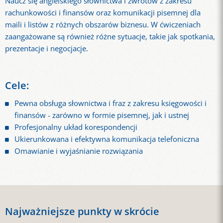
Naucz się angielskiego słownictwa i zwrotów z zakresu
rachunkowości i finansów oraz komunikacji pisemnej dla
maili i listów z różnych obszarów biznesu. W ćwiczeniach
zaangażowane są również różne sytuacje, takie jak spotkania,
prezentacje i negocjacje.
Cele:
Pewna obsługa słownictwa i fraz z zakresu księgowości i
finansów - zarówno w formie pisemnej, jak i ustnej
Profesjonalny układ korespondencji
Ukierunkowana i efektywna komunikacja telefoniczna
Omawianie i wyjaśnianie rozwiązania
Najważniejsze punkty w skrócie