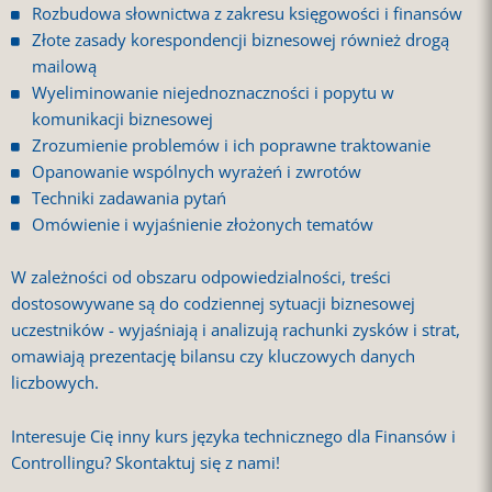
Rozbudowa słownictwa z zakresu księgowości i finansów
Złote zasady korespondencji biznesowej również drogą
mailową
Wyeliminowanie niejednoznaczności i popytu w
komunikacji biznesowej
Zrozumienie problemów i ich poprawne traktowanie
Opanowanie wspólnych wyrażeń i zwrotów
Techniki zadawania pytań
Omówienie i wyjaśnienie złożonych tematów
W zależności od obszaru odpowiedzialności, treści
dostosowywane są do codziennej sytuacji biznesowej
uczestników - wyjaśniają i analizują rachunki zysków i strat,
omawiają prezentację bilansu czy kluczowych danych
liczbowych.
Interesuje Cię inny kurs języka technicznego dla Finansów i
Controllingu? Skontaktuj się z nami!