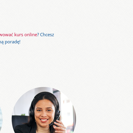
wować kurs online
? Chcesz
lną poradę!