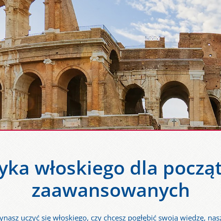
yka włoskiego dla począt
zaawansowanych
zynasz uczyć się włoskiego, czy chcesz pogłębić swoją wiedzę, na