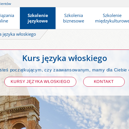
lientów
iązania
Szkolenie
Szkolenia
Szkolenie
line
językowe
biznesowe
międzykulturow
 języka włoskiego
Kurs języka włoskiego
jesteś początkującym, czy zaawansowanym, mamy dla Ciebie 
KURSY JĘZYKA WŁOSKIEGO
KONTAKT