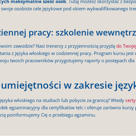
ących maksymalnie sześć osób
. Tutaj możesz skorzystać z bezp
 swoje osobiste cele językowe pod okiem wykwalifikowanego tre
ziennej pracy: szkolenie wewnętr
Twoim zawodzie? Nasi trenerzy z przyjemnością przyjdą
do Twojej
nia z języka włoskiego w codziennej pracy. Program kursu jest 
ozwoju twoich pracowników przygotujemy raporty o postępach dla 
 umiejętności w zakresie jęz
języka włoskiego na studiach lub pobycie za granicą? Wtedy
certy
rodek egzaminacyjny dla certyfikatów telc i oferuje zarówno kurs
cią poinformujemy Cię o przebiegu egzaminu.