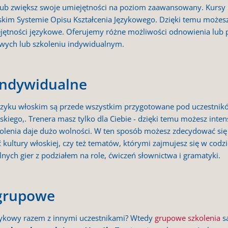
m lub zwiększ swoje umiejętności na poziom zaawansowany. Kurs
skim Systemie Opisu Kształcenia Językowego. Dzięki temu możesz
jętności językowe. Oferujemy różne możliwości odnowienia lub p
powych lub szkoleniu indywidualnym.
 indywidualne
zyku włoskim są przede wszystkim przygotowane pod uczestnikó
kiego,. Trenera masz tylko dla Ciebie - dzięki temu możesz inte
lenia daje dużo wolności. W ten sposób możesz zdecydować się 
kultury włoskiej, czy też tematów, którymi zajmujesz się w codz
lnych gier z podziałem na role, ćwiczeń słownictwa i gramatyki.
 grupowe
ęzykowy razem z innymi uczestnikami? Wtedy
grupowe szkolenia
są