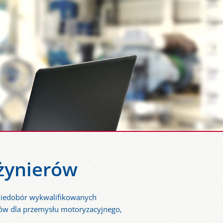
nżynierów
 niedobór wykwalifikowanych
erów dla przemysłu motoryzacyjnego,