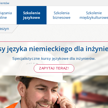
lientów
iązania
Szkolenie
Szkolenia
Szkolenie
line
językowe
biznesowe
międzykulturow
aszyn
sy języka niemieckiego dla inżyni
Specjalistyczne kursy językowe dla inżynierów.
ZAPYTAJ TERAZ!