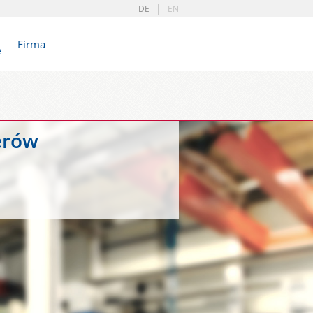
DE
EN
Firma
e
erów