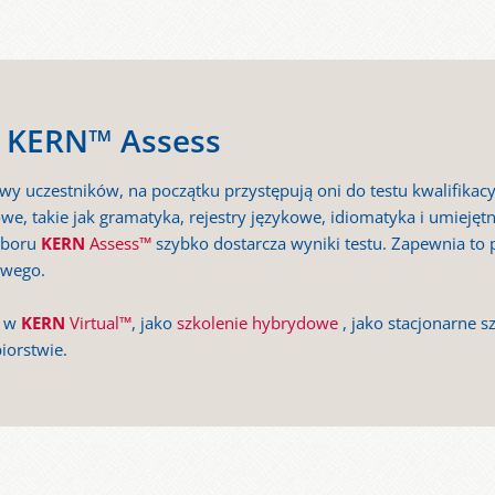
ny KERN™ Assess
wy uczestników, na początku przystępują oni do testu kwalifikac
owe, takie jak gramatyka, rejestry językowe, idiomatyka i umieję
wyboru
KERN
Assess™
szybko dostarcza wyniki testu. Zapewnia to 
owego.
e w
KERN
Virtual™
, jako
szkolenie hybrydowe
, jako stacjonarne 
iorstwie.