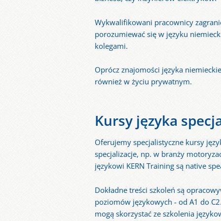
Wykwalifikowani pracownicy zagranic
porozumiewać się w języku niemieckim
kolegami.
Oprócz znajomości języka niemieckie
również w życiu prywatnym.
Kursy języka specj
Oferujemy specjalistyczne kursy jęz
specjalizacje, np. w branży motoryza
językowi KERN Training są native sp
Dokładne treści szkoleń są opracowy
poziomów językowych - od A1 do C2. 
mogą skorzystać ze szkolenia języko