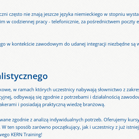
zni często nie znają jeszcze języka niemieckiego w stopniu wys
 w codziennej pracy - telefonicznie, za pośrednictwem poczty el
go w kontekście zawodowym do udanej integracji niezbędne są w
alistycznego
ykowe, w ramach których uczestnicy nabywają słownictwo z zakres
cyjnej, odbywają się zgodnie z potrzebami i działalnością zawod
eakerami i posiadają praktyczną wiedzę branżową.
wane zgodnie z analizą indywidualnych potrzeb. Oferujemy kursy
W ten sposób zarówno początkujący, jak i uczestnicy z już istn
wego KERN Training!