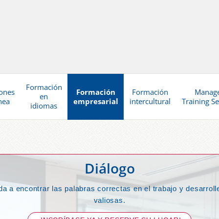
Formación
ones
Formación
Formación
Manag
en
nea
empresarial
intercultural
Training Se
idiomas
Diálogo
a a encontrar las palabras correctas en el trabajo y desarro
valiosas.