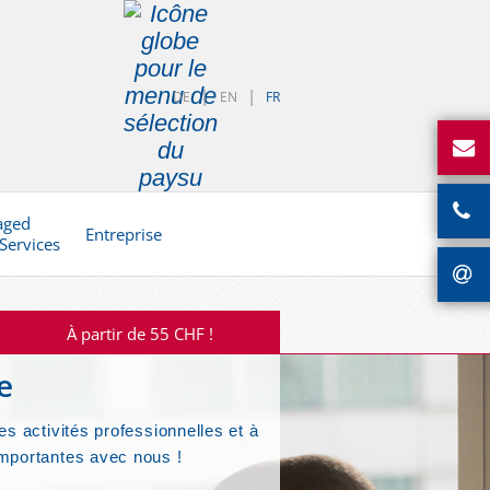
DE
EN
FR
aged
Entreprise
 Services
À partir de 55 CHF !
e
es activités professionnelles et à
mportantes avec nous !