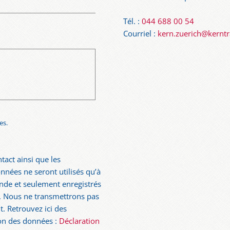
Tél. :
044 688 00 54
Courriel :
kern.zuerich@kernt
es.
tact ainsi que les
nées ne seront utilisés qu’à
nde et seulement enregistrés
i. Nous ne transmettrons pas
. Retrouvez ici des
tion des données :
Déclaration