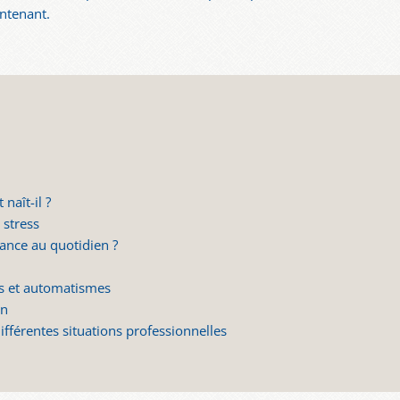
intenant.
naît-il ?
 stress
ance au quotidien ?
»
es et automatismes
on
différentes situations professionnelles