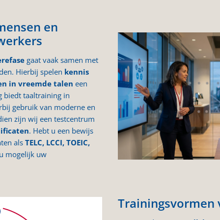
kmensen en
werkers
èrefase
gaat vaak samen met
en. Hierbij spelen
kennis
n in vreemde talen
een
 biedt taaltraining in
bij gebruik van moderne en
ien zijn wij een testcentrum
ificaten
. Hebt u een bewijs
aten als
TELC, LCCI, TOEIC,
u mogelijk uw
Trainingsvormen v