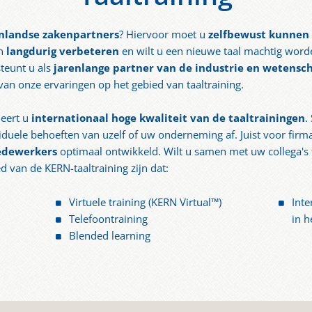
nlandse zakenpartners
? Hiervoor moet u
zelfbewust kunne
en
langdurig verbeteren
en wilt u een nieuwe taal machtig word
teunt u als
jarenlange partner van de industrie en wetens
van onze ervaringen op het gebied van taaltraining.
deert u
internationaal hoge kwaliteit van de taaltrainingen
.
iduele behoeften van uzelf of uw onderneming af. Juist voor firma
edewerkers
optimaal ontwikkeld. Wilt u samen met uw collega's 
 van de KERN-taaltraining zijn dat:
Virtuele training (KERN Virtual™)
Inte
Telefoontraining
in h
Blended learning