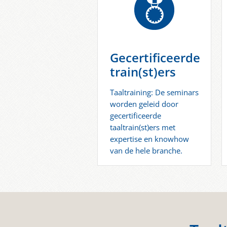
Gecertificeerde
train(st)ers
Taaltraining: De seminars
worden geleid door
gecertificeerde
taaltrain(st)ers met
expertise en knowhow
van de hele branche.