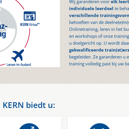
Wij garanderen voor
elk lee
individuele leerdoel
te beha
v
erschillende trainingsvo
behoeften van de deelne(e)m(
Onlinetraining, leren in het b
en workshops of onze training 
u doelgericht op. U wordt da
gekwalificeerde train(st)er
begeleiden. Ze garanderen u e
training volledig past bij uw b
n KERN biedt u: