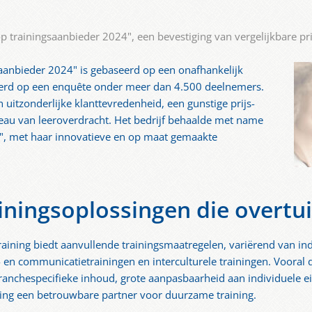
 trainingsaanbieder 2024", een bevestiging van vergelijkbare prij
saanbieder 2024" is gebaseerd op een onafhankelijk
seerd op een enquête onder meer dan 4.500 deelnemers.
uitzonderlijke klanttevredenheid, een gunstige prijs-
eau van leeroverdracht. Het bedrijf behaalde met name
s", met haar innovatieve en op maat gemaakte
iningsoplossingen die overtu
raining biedt aanvullende trainingsmaatregelen, variërend van ind
- en communicatietrainingen en interculturele trainingen. Vooral
anchespecifieke inhoud, grote aanpasbaarheid aan individuele ei
ing een betrouwbare partner voor duurzame training.