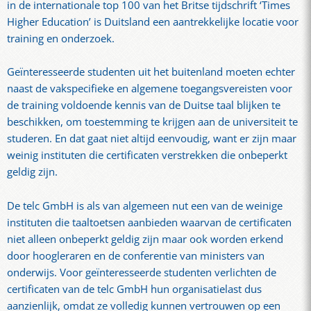
in de internationale top 100 van het Britse tijdschrift ‘Times
Higher Education’ is Duitsland een aantrekkelijke locatie voor
training en onderzoek.
Geïnteresseerde studenten uit het buitenland moeten echter
naast de vakspecifieke en algemene toegangsvereisten voor
de training voldoende kennis van de Duitse taal blijken te
beschikken, om toestemming te krijgen aan de universiteit te
studeren. En dat gaat niet altijd eenvoudig, want er zijn maar
weinig instituten die certificaten verstrekken die onbeperkt
geldig zijn.
De telc GmbH is als van algemeen nut een van de weinige
instituten die taaltoetsen aanbieden waarvan de certificaten
niet alleen onbeperkt geldig zijn maar ook worden erkend
door hoogleraren en de conferentie van ministers van
onderwijs. Voor geïnteresseerde studenten verlichten de
certificaten van de telc GmbH hun organisatielast dus
aanzienlijk, omdat ze volledig kunnen vertrouwen op een