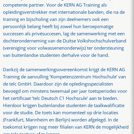
competente partner. Voor de KERN AG Training als
opleidingsverstrekker met internationale banden, die na de
training en bijscholing van zijn deelnemers ook een
persoonlijk belang heeft bij zowel hun beroepsmatige
successen als privésuccesen, lag de samenwerking met een
dochteronderneming van de Duitse Volkshochschulverband
(vereniging voor volwassenenonderwijs) ter ondersteuning
van buitenlandse studenten derhalve voor de hand.
Dankzij de samenwerkingsovereenkomst krijgt de KERN AG
Training de aanvulling ‘Kompetenzzentrum Hochschule’ van
de telc GmbH. Daardoor zijn de opledingsspecialisten
bevoegd om minstens tweemaal per jaar toetsperiodes voor
het certificaat ‘telc Deutsch C1 Hochscule’ aan te bieden.
Hierdoor krijgen buitenlandse studenten de taalkwalificatie
voor de studie. De toets kan momenteel op drie locaties
(Frankfurt, Mannheim en Berlijn) worden afgelegd. In de
toekomst krijgen nog meer filialen van KERN de mogelijkheid