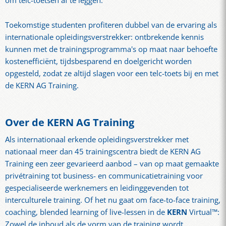
om telc-toetsen af te leggen.
Toekomstige studenten profiteren dubbel van de ervaring als
internationale opleidingsverstrekker: ontbrekende kennis
kunnen met de trainingsprogramma's op maat naar behoefte
kostenefficiënt, tijdsbesparend en doelgericht worden
opgesteld, zodat ze altijd slagen voor een telc-toets bij en met
de KERN AG Training.
Over de KERN AG Training
Als internationaal erkende opleidingsverstrekker met
nationaal meer dan 45 trainingscentra biedt de KERN AG
Training een zeer gevarieerd aanbod – van op maat gemaakte
privétraining tot business- en communicatietraining voor
gespecialiseerde werknemers en leidinggevenden tot
interculturele training. Of het nu gaat om face-to-face training,
coaching, blended learning of live-lessen in de
KERN
Virtual™:
Zowel de inhoud als de vorm van de training wordt