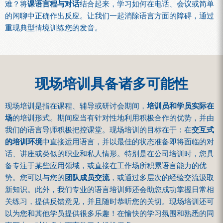
难？将
课语言程与对话
结合起来，学习如何在电话、会议或简单
的闲聊中正确作出反应。让我们一起消除语言方面的障碍，通过
重现典型情境训练您的发音。
现场培训具备诸多可能性
现场培训是指在课程、辅导或研讨会期间，
培训员和学员实际在
场
的培训形式。期间应当有针对性地利用积极合作的优势，并由
我们的语言导师积极把控课堂。现场培训的目标在于：在
交互式
的培训环境
中直接运用语言，并以最佳的状态准备即将面临的对
话、讲座或类似的职业和私人情形。特别是在公司培训时，您具
备专注于某些应用领域，或直接在工作场所积累语言能力的优
势。您可以与您的
团队成员交流
，或通过多层次的经验交流汲取
新知识。此外，我们专业的语言培训师还会助您成功掌握日常相
关练习，提供反馈意见，并且随时恭听您的关切。现场培训还可
以为您和其他学员提供很多乐趣！在愉快的学习氛围和熟悉的同