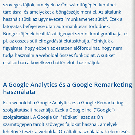
szöveges fájlok, amelyek az Ön számítógépén kerülnek
tárolásra, és amelyeket a böngészője ment el. Az általunk
használt sütik az úgynevezett "munkamenet sütik". Ezek a
látogatás befejezése után automatikusan törlődnek.
Böngészőjének beállításait igényei szerint konfigurálhatja, és
pl. az összes süti elfogadását elutasíthatja. Felhívjuk a
figyelmét, hogy ebben az esetben előfordulhat, hogy nem
tudja használni a weboldal összes funkcióját. A sütiket
elsősorban a következő háttér előtt használjuk:
A Google Analytics és a Google Remarketing
használata
Ez a weboldal a Google Analytics és a Google Remarketing
szolgáltatásait használja. Ezek a Google Inc. ("Google")
szolgáltatásai. A Google ún. "sütiket", azaz az Ön
számítógépén tárolt szöveges fájlokat használ, amelyek
lehetővé teszik a weboldal Ön általi használatának elemzését.