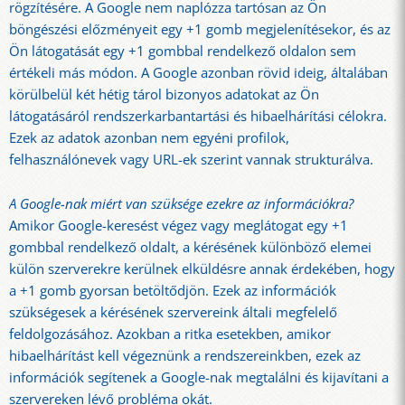
rögzítésére. A Google nem naplózza tartósan az Ön
böngészési előzményeit egy +1 gomb megjelenítésekor, és az
Ön látogatását egy +1 gombbal rendelkező oldalon sem
értékeli más módon. A Google azonban rövid ideig, általában
körülbelül két hétig tárol bizonyos adatokat az Ön
látogatásáról rendszerkarbantartási és hibaelhárítási célokra.
Ezek az adatok azonban nem egyéni profilok,
felhasználónevek vagy URL-ek szerint vannak strukturálva.
A Google-nak miért van szüksége ezekre az információkra?
Amikor Google-keresést végez vagy meglátogat egy +1
gombbal rendelkező oldalt, a kérésének különböző elemei
külön szerverekre kerülnek elküldésre annak érdekében, hogy
a +1 gomb gyorsan betöltődjön. Ezek az információk
szükségesek a kérésének szervereink általi megfelelő
feldolgozásához. Azokban a ritka esetekben, amikor
hibaelhárítást kell végeznünk a rendszereinkben, ezek az
információk segítenek a Google-nak megtalálni és kijavítani a
szervereken lévő probléma okát.