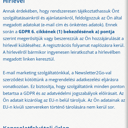
Hírlevél
Annak érdekében, hogy rendszeresen tájékoztathassuk Önt
szolgáltatásainkról és ajánlatainkról, feldolgozzuk az Ön által
megadott adatokat (e-mail cím és önkéntes adatok). Ennek
során a
GDPR 6. cikkének (1) bekezdésének a) pontja
szerint megerősítjük vagy beszerezzük az Ön hozzájárulását a
hírlevél küldéséhez. A regisztrációs folyamat naplózásra kerül.
A hírlevélről bármikor ingyenesen leiratkozhat a hírlevélben
megadott linken keresztül.
E-mail marketing szolgáltatónkkal, a Newsletter2Go-val
szerződést kötöttünk a megrendelési adatkezelési eljárásra
vonatkozóan. Ez biztosítja, hogy szolgáltatónk minden ponton
betartsa a GDPR és az adatvédelmi jogszabályok előírásait. Az
Ön adatait kizárólag az EU-n belül tároljuk. Az Ön adatainak az
EU-n kívüli szervereken történő tárolására nem kerül sor.