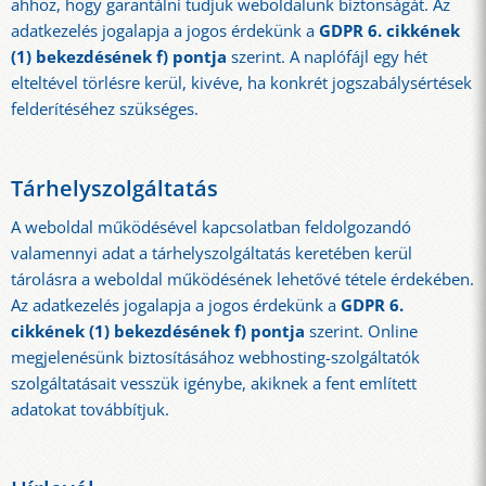
ahhoz, hogy garantálni tudjuk weboldalunk biztonságát. Az
adatkezelés jogalapja a jogos érdekünk a
GDPR 6. cikkének
(1) bekezdésének f) pontja
szerint. A naplófájl egy hét
elteltével törlésre kerül, kivéve, ha konkrét jogszabálysértések
felderítéséhez szükséges.
Tárhelyszolgáltatás
A weboldal működésével kapcsolatban feldolgozandó
valamennyi adat a tárhelyszolgáltatás keretében kerül
tárolásra a weboldal működésének lehetővé tétele érdekében.
Az adatkezelés jogalapja a jogos érdekünk a
GDPR 6.
cikkének (1) bekezdésének f) pontja
szerint. Online
megjelenésünk biztosításához webhosting-szolgáltatók
szolgáltatásait vesszük igénybe, akiknek a fent említett
adatokat továbbítjuk.