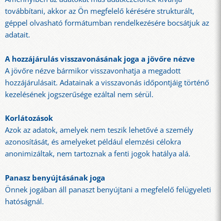
továbbítani, akkor az Ön megfelelő kérésére strukturált,
géppel olvasható formátumban rendelkezésére bocsátjuk az
adatait.
A hozzájárulás visszavonásának joga a jövőre nézve
A jövőre nézve bármikor visszavonhatja a megadott
hozzájárulásait. Adatainak a visszavonás időpontjáig történő
kezelésének jogszerűsége ezáltal nem sérül.
Korlátozások
Azok az adatok, amelyek nem teszik lehetővé a személy
azonosítását, és amelyeket például elemzési célokra
anonimizáltak, nem tartoznak a fenti jogok hatálya alá.
Panasz benyújtásának joga
Önnek jogában áll panaszt benyújtani a megfelelő felügyeleti
hatóságnál.