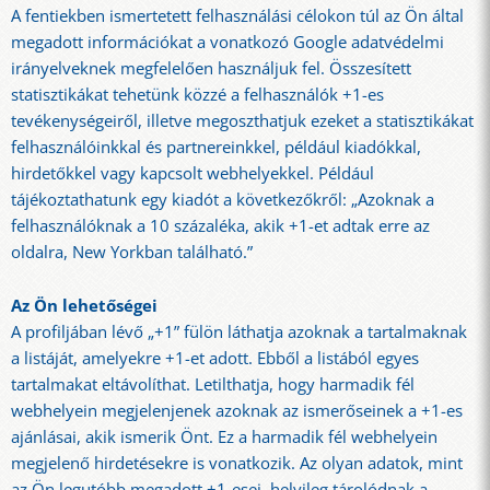
A fentiekben ismertetett felhasználási célokon túl az Ön által
megadott információkat a vonatkozó Google adatvédelmi
irányelveknek megfelelően használjuk fel. Összesített
statisztikákat tehetünk közzé a felhasználók +1-es
tevékenységeiről, illetve megoszthatjuk ezeket a statisztikákat
felhasználóinkkal és partnereinkkel, például kiadókkal,
hirdetőkkel vagy kapcsolt webhelyekkel. Például
tájékoztathatunk egy kiadót a következőkről: „Azoknak a
felhasználóknak a 10 százaléka, akik +1-et adtak erre az
oldalra, New Yorkban található.”
Az Ön lehetőségei
A profiljában lévő „+1” fülön láthatja azoknak a tartalmaknak
a listáját, amelyekre +1-et adott. Ebből a listából egyes
tartalmakat eltávolíthat. Letilthatja, hogy harmadik fél
webhelyein megjelenjenek azoknak az ismerőseinek a +1-es
ajánlásai, akik ismerik Önt. Ez a harmadik fél webhelyein
megjelenő hirdetésekre is vonatkozik. Az olyan adatok, mint
az Ön legutóbb megadott +1-esei, helyileg tárolódnak a