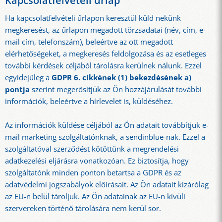
Kapcsolatfelvételi űrlap
Ha kapcsolatfelvételi űrlapon keresztül küld nekünk
megkeresést, az űrlapon megadott törzsadatai (név, cím, e-
mail cím, telefonszám), beleértve az ott megadott
elérhetőségeket, a megkeresés feldolgozása és az esetleges
további kérdések céljából tárolásra kerülnek nálunk. Ezzel
egyidejűleg a
GDPR 6. cikkének (1) bekezdésének a)
pontja
szerint megerősítjük az Ön hozzájárulását további
információk, beleértve a hírlevelet is, küldéséhez.
Az információk küldése céljából az Ön adatait továbbítjuk e-
mail marketing szolgáltatónknak, a sendinblue-nak. Ezzel a
szolgáltatóval szerződést kötöttünk a megrendelési
adatkezelési eljárásra vonatkozóan. Ez biztosítja, hogy
szolgáltatónk minden ponton betartsa a GDPR és az
adatvédelmi jogszabályok előírásait. Az Ön adatait kizárólag
az EU-n belül tároljuk. Az Ön adatainak az EU-n kívüli
szervereken történő tárolására nem kerül sor.