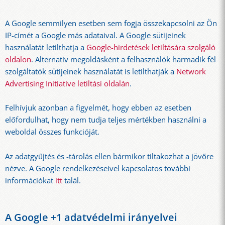
A Google semmilyen esetben sem fogja összekapcsolni az Ön
IP-címét a Google más adataival. A Google sütijeinek
használatát letilthatja a
Google-hirdetések letiltására szolgáló
oldalon
. Alternatív megoldásként a felhasználók harmadik fél
szolgáltatók sütijeinek használatát is letilthatják a
Network
Advertising Initiative letiltási oldalán
.
Felhívjuk azonban a figyelmét, hogy ebben az esetben
előfordulhat, hogy nem tudja teljes mértékben használni a
weboldal összes funkcióját.
Az adatgyűjtés és -tárolás ellen bármikor tiltakozhat a jövőre
nézve. A Google rendelkezéseivel kapcsolatos további
információkat
itt
talál.
A Google +1 adatvédelmi irányelvei