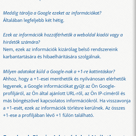
Meddig tárolja a Google ezeket az információkat?
Általában legfeljebb két hétig.
Ezek az információk hozzáférhetők a weboldal kiadói vagy a
hirdetők számára?
Nem, ezek az információk kizárólag belső rendszereink
karbantartására és hibaelhárítására szolgálnak.
Milyen adatokat küld a Google-nak a +1-re kattintáskor?
Ahhoz, hogy a +1-esei menthetők és nyilvánosan elérhetők
legyenek, a Google információkat gyűjt az Ön Google-
profiljáról, az Ön által ajánlott URL-ről, az Ön IP-címéről és
más böngészővel kapcsolatos információkról. Ha visszavonja
a +1-esét, ezek az információk törlésre kerülnek. Az összes
+1-ese a profiljában lévő +1 fülön található.