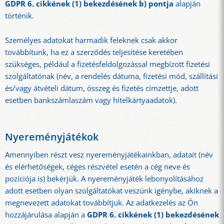
GDPR 6. cikkének (1) bekezdésének b) pontja
alapján
történik.
Személyes adatokat harmadik feleknek csak akkor
továbbítunk, ha ez a szerződés teljesítése keretében
szükséges, például a fizetésfeldolgozással megbízott fizetési
szolgáltatónak (név, a rendelés dátuma, fizetési mód, szállítási
és/vagy átvételi dátum, összeg és fizetés címzettje, adott
esetben bankszámlaszám vagy hitelkártyaadatok).
Nyereményjátékok
Amennyiben részt vesz nyereményjátékainkban, adatait (név
és elérhetőségek, céges részvétel esetén a cég neve és
pozíciója is) bekérjük. A nyereményjáték lebonyolításához
adott esetben olyan szolgáltatókat veszünk igénybe, akiknek a
megnevezett adatokat továbbítjuk. Az adatkezelés az Ön
hozzájárulása alapján a
GDPR 6. cikkének (1) bekezdésének