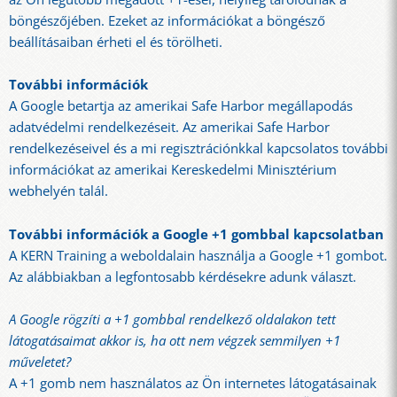
böngészőjében. Ezeket az információkat a böngésző
beállításaiban érheti el és törölheti.
További információk
A Google betartja az amerikai Safe Harbor megállapodás
adatvédelmi rendelkezéseit. Az amerikai Safe Harbor
rendelkezéseivel és a mi regisztrációnkkal kapcsolatos további
információkat az amerikai Kereskedelmi Minisztérium
webhelyén talál.
További információk a Google +1 gombbal kapcsolatban
A KERN Training a weboldalain használja a Google +1 gombot.
Az alábbiakban a legfontosabb kérdésekre adunk választ.
A Google rögzíti a +1 gombbal rendelkező oldalakon tett
látogatásaimat akkor is, ha ott nem végzek semmilyen +1
műveletet?
A +1 gomb nem használatos az Ön internetes látogatásainak