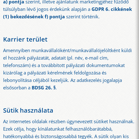
a) pontja
szerint, illetve ajánlatunk marketingjéhez fűződő
túlsúlyban lévő jogos érdekünk alapján a
GDPR 6. cikkének
(1) bekezdésének f) pontja
szerint történik.
Karrier terület
Amennyiben munkavállalóként/munkavállalójelöltként küldi
el hozzánk pályázatát, adatait (pl. név, e-mail cím,
telefonszám) és a továbbított pályázati dokumentumokat
kizárólag a pályázati kérelmének feldolgozása és
lebonyolítása céljából kezeljük. Az adatkezelés jogalapja
elsősorban a
BDSG 26. §
.
Sütik használata
Az internetes oldalak részben úgynevezett sütiket használnak.
Ezek célja, hogy kínálatunkat felhasználóbarátabbá,
hatékonyabbá és biztonságosabbá tegyék. A sütik olyan kis