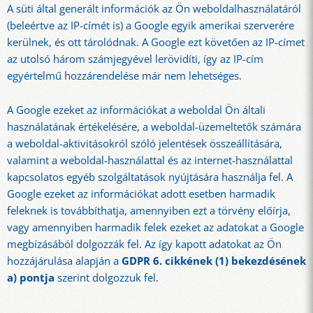
A süti által generált információk az Ön weboldalhasználatáról
(beleértve az IP-címét is) a Google egyik amerikai szerverére
kerülnek, és ott tárolódnak. A Google ezt követően az IP-címet
az utolsó három számjegyével lerövidíti, így az IP-cím
egyértelmű hozzárendelése már nem lehetséges.
A Google ezeket az információkat a weboldal Ön általi
használatának értékelésére, a weboldal-üzemeltetők számára
a weboldal-aktivitásokról szóló jelentések összeállítására,
valamint a weboldal-használattal és az internet-használattal
kapcsolatos egyéb szolgáltatások nyújtására használja fel. A
Google ezeket az információkat adott esetben harmadik
feleknek is továbbíthatja, amennyiben ezt a törvény előírja,
vagy amennyiben harmadik felek ezeket az adatokat a Google
megbízásából dolgozzák fel. Az így kapott adatokat az Ön
hozzájárulása alapján a
GDPR 6. cikkének (1) bekezdésének
a) pontja
szerint dolgozzuk fel.