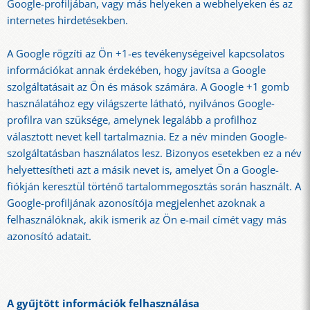
Google-profiljában, vagy más helyeken a webhelyeken és az
internetes hirdetésekben.
A Google rögzíti az Ön +1-es tevékenységeivel kapcsolatos
információkat annak érdekében, hogy javítsa a Google
szolgáltatásait az Ön és mások számára. A Google +1 gomb
használatához egy világszerte látható, nyilvános Google-
profilra van szüksége, amelynek legalább a profilhoz
választott nevet kell tartalmaznia. Ez a név minden Google-
szolgáltatásban használatos lesz. Bizonyos esetekben ez a név
helyettesítheti azt a másik nevet is, amelyet Ön a Google-
fiókján keresztül történő tartalommegosztás során használt. A
Google-profiljának azonosítója megjelenhet azoknak a
felhasználóknak, akik ismerik az Ön e-mail címét vagy más
azonosító adatait.
A gyűjtött információk felhasználása