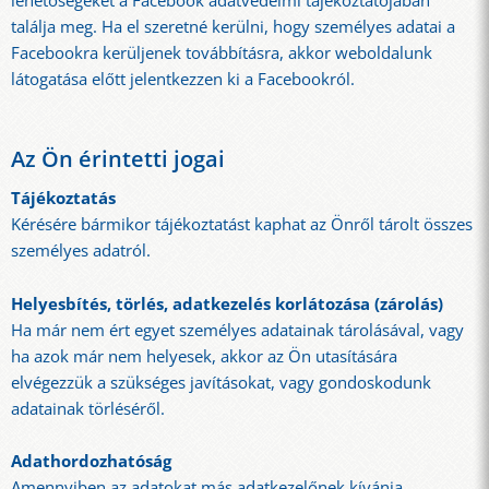
lehetőségeket a Facebook adatvédelmi tájékoztatójában
találja meg. Ha el szeretné kerülni, hogy személyes adatai a
Facebookra kerüljenek továbbításra, akkor weboldalunk
látogatása előtt jelentkezzen ki a Facebookról.
Az Ön érintetti jogai
Tájékoztatás
Kérésére bármikor tájékoztatást kaphat az Önről tárolt összes
személyes adatról.
Helyesbítés, törlés, adatkezelés korlátozása (zárolás)
Ha már nem ért egyet személyes adatainak tárolásával, vagy
ha azok már nem helyesek, akkor az Ön utasítására
elvégezzük a szükséges javításokat, vagy gondoskodunk
adatainak törléséről.
Adathordozhatóság
Amennyiben az adatokat más adatkezelőnek kívánja