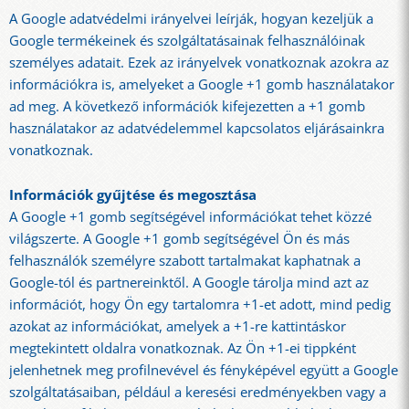
A Google adatvédelmi irányelvei leírják, hogyan kezeljük a
Google termékeinek és szolgáltatásainak felhasználóinak
személyes adatait. Ezek az irányelvek vonatkoznak azokra az
információkra is, amelyeket a Google +1 gomb használatakor
ad meg. A következő információk kifejezetten a +1 gomb
használatakor az adatvédelemmel kapcsolatos eljárásainkra
vonatkoznak.
Információk gyűjtése és megosztása
A Google +1 gomb segítségével információkat tehet közzé
világszerte. A Google +1 gomb segítségével Ön és más
felhasználók személyre szabott tartalmakat kaphatnak a
Google-tól és partnereinktől. A Google tárolja mind azt az
információt, hogy Ön egy tartalomra +1-et adott, mind pedig
azokat az információkat, amelyek a +1-re kattintáskor
megtekintett oldalra vonatkoznak. Az Ön +1-ei tippként
jelenhetnek meg profilnevével és fényképével együtt a Google
szolgáltatásaiban, például a keresési eredményekben vagy a