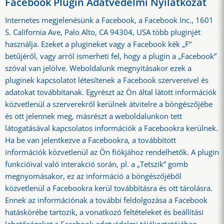
Facebook Plugin Adatvédelmi Nyilatkozat
Internetes megjelenésünk a Facebook, a Facebook Inc., 1601
S. California Ave, Palo Alto, CA 94304, USA több pluginjét
használja. Ezeket a plugineket vagy a Facebook kék „F”
betűjéről, vagy arról ismerheti fel, hogy a plugin a „Facebook”
szóval van jelölve. Weboldalunk megnyitásakor ezek a
pluginek kapcsolatot létesítenek a Facebook szervereivel és
adatokat továbbítanak. Egyrészt az Ön által látott információk
közvetlenül a szerverekről kerülnek átvitelre a böngészőjébe
és ott jelennek meg, másrészt a weboldalunkon tett
látogatásával kapcsolatos információk a Facebookra kerülnek.
Ha be van jelentkezve a Facebookra, a továbbított
információk közvetlenül az Ön fiókjához rendelhetők. A plugin
funkcióival való interakció során, pl. a „Tetszik” gomb
megnyomásakor, ez az információ a böngészőjéből
közvetlenül a Facebookra kerül továbbításra és ott tárolásra.
Ennek az információnak a további feldolgozása a Facebook
hatáskörébe tartozik, a vonatkozó feltételeket és beállítási